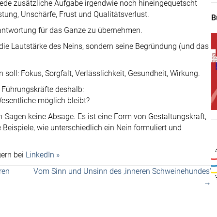
 jede zusätzliche Aufgabe irgendwie noch hineingequetscht
tung, Unschärfe, Frust und Qualitätsverlust.
B
antwortung für das Ganze zu übernehmen.
r die Lautstärke des Neins, sondern seine Begründung (und das
 soll: Fokus, Sorgfalt, Verlässlichkeit, Gesundheit, Wirkung.
ür Führungskräfte deshalb:
sentliche möglich bleibt?
n-Sagen keine Absage. Es ist eine Form von Gestaltungskraft,
ge Beispiele, wie unterschiedlich ein Nein formuliert und
gern bei
LinkedIn »
ren
Vom Sinn und Unsinn des ‚inneren Schweinehundes‘
→