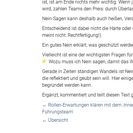
ist, ist am Ende nichts mehr wichtig. Wenn
wird, zahlen Teams den Preis: durch Überlas
Nein-Sagen kann deshalb auch heißen, Ver
Entscheidend ist dabei nicht die Härte ode
meint nicht: Rechtfertigung!).
Ein gutes Nein erklärt, was geschützt werden
Vielleicht ist eine der wichtigsten Fragen f
Wozu muss ich Nein sagen, damit das We
Gerade in Zeiten ständigen Wandels ist Nei
die reflektiert und geübt sein will. Hier eini
begründet werden kann.
Ergänzt, kommentiert und teilt diesen Text 
Posts
← Rollen-Erwartungen klären mit dem ‚Inne
Führungsteam‘
navigation
← Übersicht