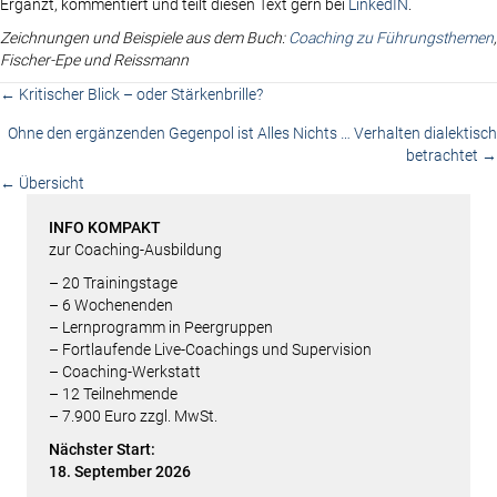
Ergänzt, kommentiert und teilt diesen Text gern bei
LinkedIN
.
Zeichnungen und Beispiele aus dem Buch:
Coaching zu Führungsthemen
,
Fischer-Epe und Reissmann
Posts
← Kritischer Blick – oder Stärkenbrille?
Ohne den ergänzenden Gegenpol ist Alles Nichts … Verhalten dialektisch
navigation
betrachtet →
← Übersicht
INFO KOMPAKT
zur Coaching-Ausbildung
– 20 Trainingstage
– 6 Wochenenden
– Lern­programm in Peergruppen
– Fortlaufende Live-Coachings und Supervision
– Coaching-Werkstatt
– 12 Teilnehmende
– 7.900 Euro zzgl. MwSt.
Nächster Start:
18. September 2026