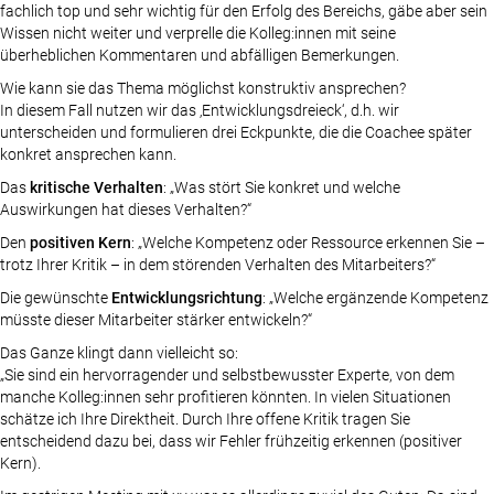
fachlich top und sehr wichtig für den Erfolg des Bereichs, gäbe aber sein
Wissen nicht weiter und verprelle die Kolleg:innen mit seine
überheblichen Kommentaren und abfälligen Bemerkungen.
Wie kann sie das Thema möglichst konstruktiv ansprechen?
In diesem Fall nutzen wir das ‚Entwicklungsdreieck‘, d.h. wir
unterscheiden und formulieren drei Eckpunkte, die die Coachee später
konkret ansprechen kann.
Das
kritische Verhalten
: „Was stört Sie konkret und welche
Auswirkungen hat dieses Verhalten?“
Den
positiven Kern
: „Welche Kompetenz oder Ressource erkennen Sie –
trotz Ihrer Kritik – in dem störenden Verhalten des Mitarbeiters?“
Die gewünschte
Entwicklungsrichtung
: „Welche ergänzende Kompetenz
müsste dieser Mitarbeiter stärker entwickeln?“
Das Ganze klingt dann vielleicht so:
„Sie sind ein hervorragender und selbstbewusster Experte, von dem
manche Kolleg:innen sehr profitieren könnten. In vielen Situationen
schätze ich Ihre Direktheit. Durch Ihre offene Kritik tragen Sie
entscheidend dazu bei, dass wir Fehler frühzeitig erkennen (positiver
Kern).