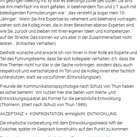
Im gestrigen Meeting mit xy war es allerdings zuviel des Guten: Da sind
sie ihm mehrfach ins Wort gefallen, in belehrendem Ton und z.T. auch mit
beleidigenden Formulierungen wie ’…das versteht ja sogar mein 10-
Jähriger‘. Wenn Sie Ihre Expertise so vehement und belehrend vortragen,
ziehen sich die Kolleg:innen, die in ihren Bereichen ebenso Experten sind
wie Sie, zurück und bleiben mit ihren eigenen Ideen und Kompetenzen
auf der Strecke. Das können wir uns aber in der Zusammenarbeit nicht
leisten… (kritisches Verhalten).
Deshalb wünsche und erwarte ich von Ihnen in ihrer Rolle als Experte und
Teil des Führungsteams, dass Sie sich kollegialer verhalten, d.h. dass Sie
Ihre Themen nicht nur klar in der Sache vorbringen, sondern dazu auch
respektvoll und wertschätzend im Ton und die Kolleg:innen eher fachlich
unterstützen, statt sie vorzuführen (Entwicklungsziel).
Freunde der Kommunikationspsychologie nach Schulz von Thun haben
es sicher bemerkt. Wir nutzen hier drei Seiten vom Werte- und
Entwicklungsquadrat als Formel für die persönliche Entwicklung
(Thomann, zitiert nach Schulz von Thun 1989):
AKZEPTANZ + KONFRONTATION ermöglicht ENTWICKLUNG
Die inhaltliche Vorbereitung mit dem Entwicklungsdreieck hilft der
Coachee, später im Gespräch konstruktiv auf den Punkt zu kommen.