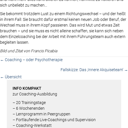
sich unbeliebt zu machen…
Sie bekommt trotzdem Lust zu einem Richtungswechsel – und der heißt
in ihrem Fall: Sie braucht dafür erstmal keinen neuen Job oder Beruf, der
Wechsel muss in ihrem Kopf passieren. Das wird Mut und etwas Zeit
brauchen – und sie muss es nicht alleine schaffen, sie kann sich neben
dem Einzelcoaching bei der Arbeit mit ihrem Führungsteam auch extern
begleiten lassen.
Bild und Zitat von Francis Picabia
Posts
← Coaching – oder Psychotherapie
Fallskizze: Das ‚Innere Akquiseteam‘ →
navigation
← Übersicht
INFO KOMPAKT
zur Coaching-Ausbildung
– 20 Trainingstage
– 6 Wochenenden
– Lern­programm in Peergruppen
– Fortlaufende Live-Coachings und Supervision
– Coaching-Werkstatt