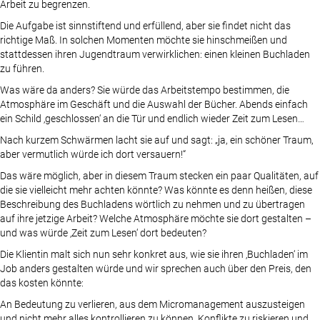
Arbeit zu begrenzen.
Die Aufgabe ist sinnstiftend und erfüllend, aber sie findet nicht das
richtige Maß. In solchen Momenten möchte sie hinschmeißen und
stattdessen ihren Jugendtraum verwirklichen: einen kleinen Buchladen
zu führen.
Was wäre da anders? Sie würde das Arbeitstempo bestimmen, die
Atmosphäre im Geschäft und die Auswahl der Bücher. Abends einfach
ein Schild ‚geschlossen‘ an die Tür und endlich wieder Zeit zum Lesen…
Nach kurzem Schwärmen lacht sie auf und sagt: „ja, ein schöner Traum,
aber vermutlich würde ich dort versauern!“
Das wäre möglich, aber in diesem Traum stecken ein paar Qualitäten, auf
die sie vielleicht mehr achten könnte? Was könnte es denn heißen, diese
Beschreibung des Buchladens wörtlich zu nehmen und zu übertragen
auf ihre jetzige Arbeit? Welche Atmosphäre möchte sie dort gestalten –
und was würde ‚Zeit zum Lesen‘ dort bedeuten?
Die Klientin malt sich nun sehr konkret aus, wie sie ihren ‚Buchladen‘ im
Job anders gestalten würde und wir sprechen auch über den Preis, den
das kosten könnte:
An Bedeutung zu verlieren, aus dem Micromanagement auszusteigen
und nicht mehr alles kontrollieren zu können, Konflikte zu riskieren und